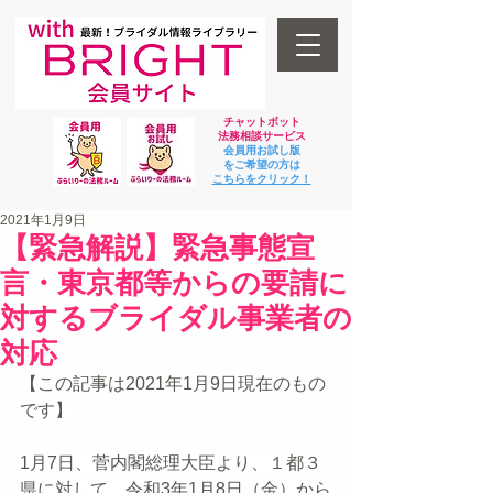
チャットボット
法
務相談サービス
会員用お試し版
をご希望の方は
​こちらをクリック！
2021年1月9日
【緊急解説】緊急事態宣
言・東京都等からの要請に
対するブライダル事業者の
対応
【この記事は2021年1月9日現在のもの
です】
1月7日、菅内閣総理大臣より、１都３
県に対して、令和3年1月8日（金）から