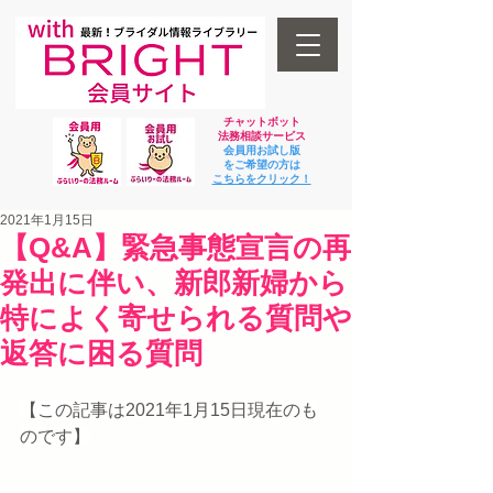
チャットボット
法
務相談サービス
会員用お試し版
をご希望の方は
​こちらをクリック！
2021年1月15日
【Q&A】緊急事態宣言の再
発出に伴い、新郎新婦から
特によく寄せられる質問や
返答に困る質問
【この記事は2021年1月15日現在のも
のです】