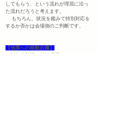
してもらう、という流れが理屈に沿っ
た流れだろうと考えます。
　 もちろん、状況を鑑みて特別対応を
するか否かは会場側のご判断です。
【他県への移動自粛】
（対象外施設・結婚式場）
緊急事態宣言対象地域の施設ではない
のですが、対象地域からの列席者を結
婚式場としてお受けするのはよいので
しょうか？
⇒　現時点ではBRIGHTからの問い合
わせに対して、東京都や千葉県からは
冠婚葬祭への参列者「不要不急ではな
い」との認識が示されていますので、
結婚式への参列を目的とした移動は外
出自粛要請に直ちに反するものではな
いと考えられます。