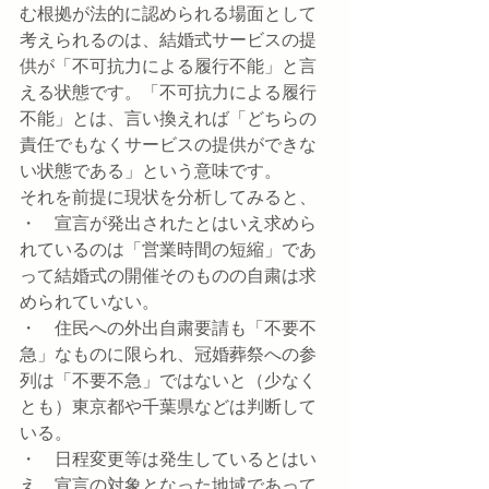
む根拠が法的に認められる場面として
考えられるのは、結婚式サービスの提
供が「不可抗力による履行不能」と言
える状態です。「不可抗力による履行
不能」とは、言い換えれば「どちらの
責任でもなくサービスの提供ができな
い状態である」という意味です。
それを前提に現状を分析してみると、
・　宣言が発出されたとはいえ求めら
れているのは「営業時間の短縮」であ
って結婚式の開催そのものの自粛は求
められていない。
・　住民への外出自粛要請も「不要不
急」なものに限られ、冠婚葬祭への参
列は「不要不急」ではないと（少なく
とも）東京都や千葉県などは判断して
いる。
・　日程変更等は発生しているとはい
え、宣言の対象となった地域であって