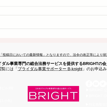
「投稿日においての最新情報」となりますので、法令の改正等により状
イダル事業専門の総合法務サービスを提供するBRIGHTの
閲覧には「
ブライダル事業サポーター B-knight
」のお申込み
高桑ビル3階
▶BRIGHT
▶BRIGHT O
口:小島)
▶特定商取引