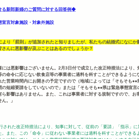
ける新郎新婦のご質問に対する回答例◆
態宣言対象施設・対象外施設
正により「罰則」が追加されたと知りましたが、私たちの結婚式になにか
皆さんに悪影響が及ぶことはあるのでしょうか？
様には悪影響はございません。2月3日付で成立した改正特措法により、
等の命令に応じない飲食店等の事業者に過料を科すことができるように
れた営業時間内にお開きの予定ですので（地域によっては「そもそも●●
間の短縮要請をしていないので」または「そもそも●●県は緊急事態宣言
何ら影響はありません。また、これは事業者に対する規制ですので、お
せん。」
】
た。また、この「命令」に従わない事業者には過料を科すことができる