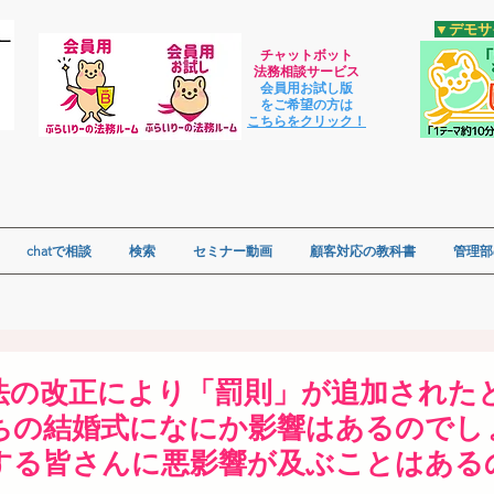
​▼デモ
チャットボット
法
務相談サービス
会員用お試し版
をご希望の方は
​こちらをクリック！
chatで相談
検索
セミナー動画
顧客対応の教科書
管理部
法の改正により「罰則」が追加された
ちの結婚式になにか影響はあるのでし
する皆さんに悪影響が及ぶことはある