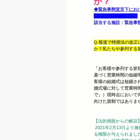
か？
◆緊急事態宣言下にお
カテゴリー　：その他
該当する施設：緊急事
Q.報道で特措法の改
か？私たちや参列する
「お客様や参列する皆
基づく営業時間の短縮
客様の結婚式は短縮さ
婚式場に対して営業時
で」）現時点において
向けた規制ではありま
【法的側面からの解説
 2021年2月13日より施行された改正特措法により、知事に対して、従前の「要請」「指示」に加えて「命令」ができ
る権限が与えられまし