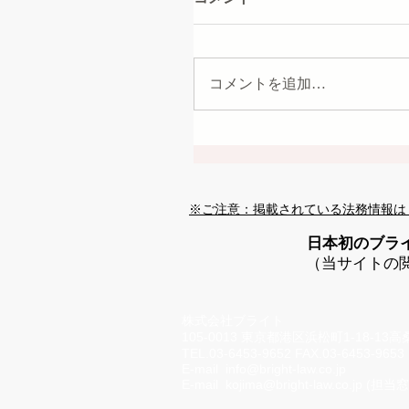
コメントを追加…
※ご注意：掲載されている法務情報は
日本初のブラ
（当サイトの
株式会社ブライト
105-0013 東京都港区浜松町1-18-13
TEL.03-6453-9652 FAX.03-6453-9653
E-mail
info@bright-law.co.jp
E-mail
kojima@bright-law.co.jp
(担当窓