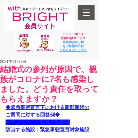
チャットボット
法
務相談サービス
会員用お試し版
をご希望の方は
​こちらをクリック！
2021年2月12日
結婚式の参列が原因で、親
族がコロナに7名も感染し
ました。どう責任を取って
もらえますか？
◆緊急事態宣言下における新郎新婦の
ご質問に対する回答例◆
カテゴリー　：収容人数制限
該当する施設：緊急事態宣言対象施設