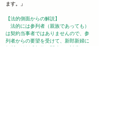
ます。」
【法的側面からの解説】
　法的には参列者（親族であっても）
は契約当事者ではありませんので、参
列者からの要望を受けて、新郎新婦に
無断で結婚式契約に関連した対応をす
るというのは、仮に契約上の違反とは
ならなくても、後から新郎新婦より
「なぜ私たちに相談せず勝手に対応し
たのだ」との（まっとうな）批判を受
ける危険性がありえます。
　こうしたお問い合わせに限らず、結
婚式契約の当事者は「新郎新婦と会
場」であるという原則を前提に対応を
検討すべきと考えます。