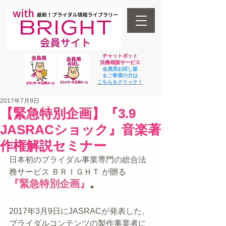
チャットボット
法
務相談サービス
会員用お試し版
をご希望の方は
​こちらをクリック！
2017年7月9日
【緊急特別企画】『3.9
JASRACショック』音楽著
作権解説セミナー
日本初のブライダル事業専門の総合法
務サービス ＢＲＩＧＨＴ が贈る
『緊急特別企画』
。
2017年3月9日にJASRACが発表した、
ブライダルコンテンツの製作事業者に