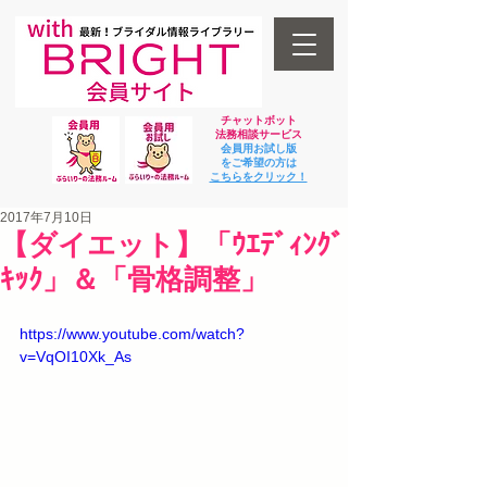
チャットボット
法
務相談サービス
会員用お試し版
をご希望の方は
​こちらをクリック！
2017年7月10日
【ダイエット】「ｳｴﾃﾞｨﾝｸﾞ
ｷｯｸ」＆「骨格調整」
https://www.youtube.com/watch?
v=VqOI10Xk_As