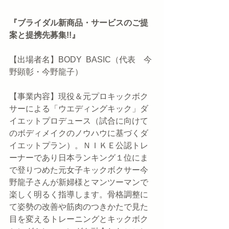
『ブライダル新商品・サービスのご提
案と提携先募集!!』
【出場者名】BODY  BASIC（代表　今
野顕彰・今野龍子）
【事業内容】現役＆元プロキックボク
サーによる「ウエディングキック」ダ
イエットプロデュース（試合に向けて
のボディメイクのノウハウに基づくダ
イエットプラン）。ＮＩＫＥ公認トレ
ーナーであり日本ランキング１位にま
で登りつめた元女子キックボクサー今
野龍子さんが新婦様とマンツーマンで
楽しく明るく指導します。骨格調整に
て姿勢の改善や筋肉のつきかたで見た
目を変えるトレーニングとキックボク