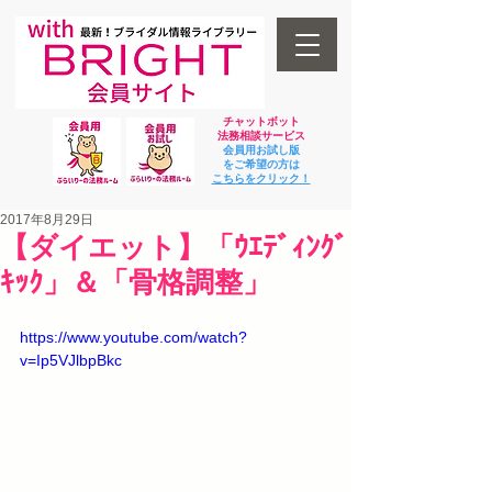
チャットボット
法
務相談サービス
会員用お試し版
をご希望の方は
​こちらをクリック！
2017年8月29日
【ダイエット】「ｳｴﾃﾞｨﾝｸﾞ
ｷｯｸ」＆「骨格調整」
https://www.youtube.com/watch?
v=Ip5VJlbpBkc