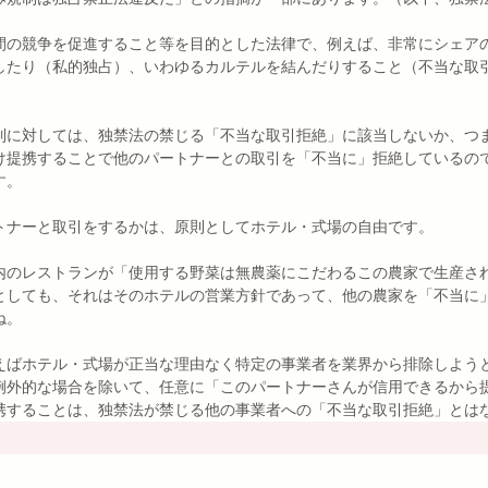
間の競争を促進すること等を目的とした法律で、例えば、非常にシェア
したり（私的独占）、いわゆるカルテルを結んだりすること（不当な取
制に対しては、独禁法の禁じる「不当な取引拒絶」に該当しないか、つ
け提携することで他のパートナーとの取引を「不当に」拒絶しているの
す。
トナーと取引をするかは、原則としてホテル・式場の自由です。
内のレストランが「使用する野菜は無農薬にこだわるこの農家で生産さ
としても、それはそのホテルの営業方針であって、他の農家を「不当に
ね。
えばホテル・式場が正当な理由なく特定の事業者を業界から排除しよう
例外的な場合を除いて、任意に「このパートナーさんが信用できるから
携することは、独禁法が禁じる他の事業者への「不当な取引拒絶」とは