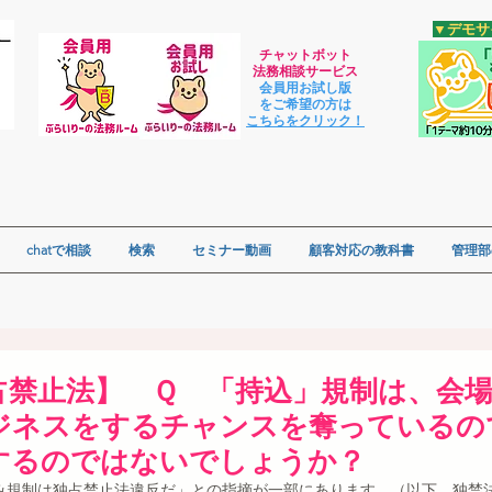
​▼デモ
チャットボット
法
務相談サービス
会員用お試し版
をご希望の方は
​こちらをクリック！
chatで相談
検索
セミナー動画
顧客対応の教科書
管理部
占禁止法】 Ｑ 「持込」規制は、会
ジネスをするチャンスを奪っているの
するのではないでしょうか？
み規制は独占禁止法違反だ」との指摘が一部にあります。（以下、独禁