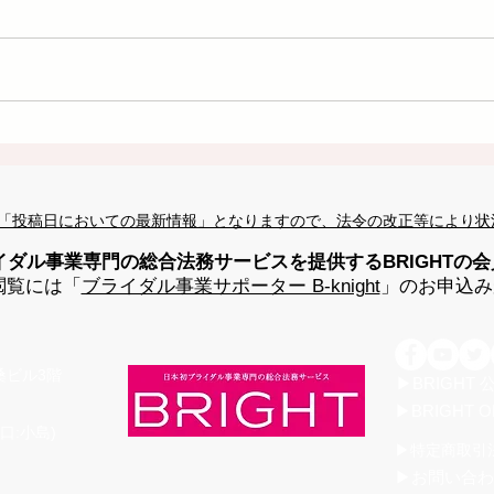
「投稿日においての最新情報」となりますので、法令の改正等により状
イダル事業専門の総合法務サービスを提供するBRIGHTの
閲覧には「
ブライダル事業サポーター B-knight
」のお申込み
高桑ビル3階
▶BRIGHT
▶BRIGHT O
口:小島)
▶特定商取引
▶お問い合わ