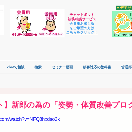
​▼デモ
チャットボット
法
務相談サービス
会員用お試し版
をご希望の方は
​こちらをクリック！
chatで相談
検索
セミナー動画
顧客対応の教科書
管理部
ト】新郎の為の「姿勢・体質改善プロ
e.com/watch?v=NFQ8hxdso2k