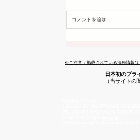
コメントを追加…
※ご注意：掲載されている法務情報は
日本初のブラ
（当サイトの
株式会社ブライト
105-0013 東京都港区浜松町1-18-13
TEL.03-6453-9652 FAX.03-6453-9653
E-mail
info@bright-law.co.jp
E-mail
kojima@bright-law.co.jp
(担当窓