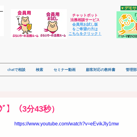
​▼デモ
チャットボット
法
務相談サービス
会員用お試し版
をご希望の方は
​こちらをクリック！
chatで相談
検索
セミナー動画
顧客対応の教科書
管理部
ｨﾝｸﾞ】（3分43秒）
https://www.youtube.com/watch?v=eEvikJIy1mw