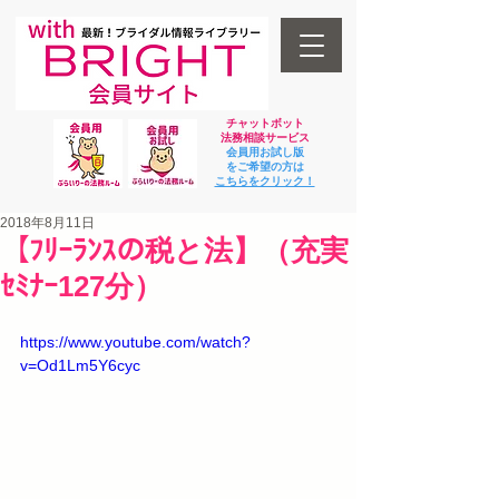
チャットボット
法
務相談サービス
会員用お試し版
をご希望の方は
​こちらをクリック！
2018年8月11日
【ﾌﾘｰﾗﾝｽの税と法】（充実
ｾﾐﾅｰ127分）
https://www.youtube.com/watch?
v=Od1Lm5Y6cyc