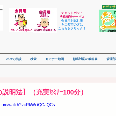
​▼デモ
チャットボット
法
務相談サービス
会員用お試し版
をご希望の方は
​こちらをクリック！
chatで相談
検索
セミナー動画
顧客対応の教科書
管理部
説明法】（充実ｾﾐﾅｰ100分）
be.com/watch?v=RkWciQCaQCs