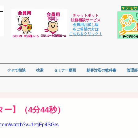
​▼デモ
チャットボット
法
務相談サービス
会員用お試し版
をご希望の方は
​こちらをクリック！
chatで相談
検索
セミナー動画
顧客対応の教科書
管理部
ー】（4分44秒）
e.com/watch?v=1etjFp4SGrs