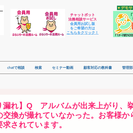
​▼デモ
チャットボット
法
務相談サービス
会員用お試し版
をご希望の方は
​こちらをクリック！
chatで相談
検索
セミナー動画
顧客対応の教科書
管理部
り漏れ】Q アルバムが出来上がり、
の交換が撮れていなかった。お客様か
要求されています。