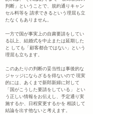
判断」ということで、規約通りキャン
セル料等を 請求できるという理屈も立
たなくもありません。
一方で国が事実上の自粛要請をしてい
る以上、結婚式を中止または延期した
と しても「顧客都合ではない」という
理屈も立ちます。 
このあたりの判断の妥当性は事後的な
ジャッジにならざるを得ないので 現実
的には、あくまで新郎新婦に対して
「国がこうした要請をしている」 とい
う正しい情報をお伝えし、予定通り実
施するか、日程変更するかを 相談して
結論を出す他ないと考えます。
（監修：BRIGHT　増渕勇一郎弁護