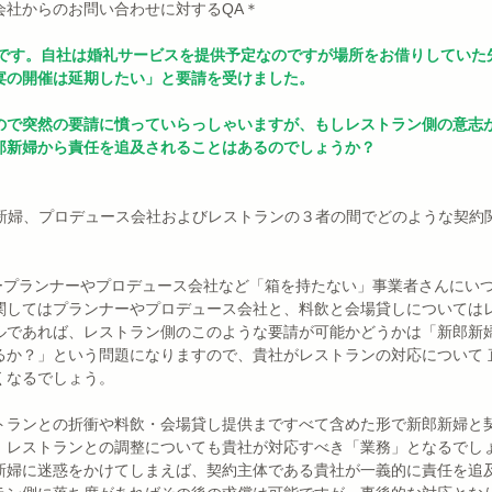
会社からのお問い合わせに対するQA＊
社です。自社は婚礼サービスを提供予定なのですが場所をお借りしていた
宴の開催は延期したい」と要請を受けました。 
ので突然の要請に憤っていらっしゃいますが、もしレストラン側の意志
郎新婦から責任を追及されることはあるのでしょうか？
郎新婦、プロデュース会社およびレストランの３者の間でどのような契約
。
リープランナーやプロデュース会社など「箱を持たない」事業者さんにい
関してはプランナーやプロデュース会社と、料飲と会場貸しについてはレ
ルであれば、レストラン側のこのような要請が可能かどうかは「新郎新婦
るか？」という問題になりますので、貴社がレストランの対応について 
くなるでしょう。
トランとの折衝や料飲・会場貸し提供まですべて含めた形で新郎新婦と契
、レストランとの調整についても貴社が対応すべき「業務」となるでしょ
新婦に迷惑をかけてしまえば、契約主体である貴社が一義的に責任を追及