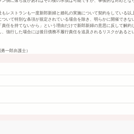
ラン側に落ち度があればその後の求償は可能ですが、事後的な対応とな
社もレストランも一度新郎新婦と婚礼の実施について契約をしている以上
について特別な条項が規定されている場合を除き、明らかに開催できない
「責任を持てないから」という理由だけで新郎新婦の意思に反して解約し
し、強行した場合には後日債務不履行責任を追及されるリスクがあるとい
増渕勇一郎弁護士）