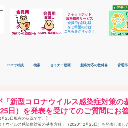
​▼デモ
チャットボット
法
務相談サービス
会員用お試し版
をご希望の方は
​こちらをクリック！
chatで相談
検索
セミナー動画
顧客対応の教科書
管理部
が「新型コロナウイルス感染症対策の
2月25日）を発表を受けてのご質問にお
年2月25日現在の状況です。】
ナウイルス感染症対策の基本方針」（2020年2月25日）を発表しまし