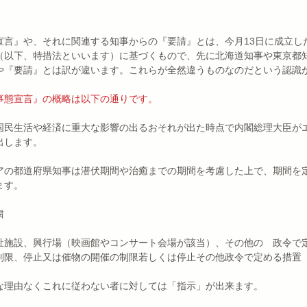
宣言』や、それに関連する知事からの『要請』とは、今月13日に成立し
（以下、特措法といいます）に基づくもので、先に北海道知事や東京都
や『要請』とは訳が違います。これらが全然違うものなのだという認識
事態宣言』の概略は以下の通りです。
国民生活や経済に重大な影響の出るおそれが出た時点で内閣総理大臣が
出します。
アの都道府県知事は潜伏期間や治癒までの期間を考慮した上で、期間を
ます。
粛
祉施設、興行場（映画館やコンサート会場が該当）、その他の　政令で
制限、停止又は催物の開催の制限若しくは停止その他政令で定める措置
な理由なくこれに従わない者に対しては「指示」が出来ます。