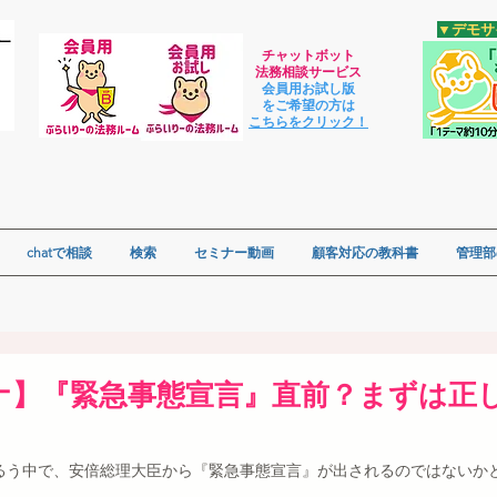
​▼デモ
チャットボット
法
務相談サービス
会員用お試し版
をご希望の方は
​こちらをクリック！
chatで相談
検索
セミナー動画
顧客対応の教科書
管理部
ナ】『緊急事態宣言』直前？まずは正
るう中で、安倍総理大臣から『緊急事態宣言』が出されるのではないか