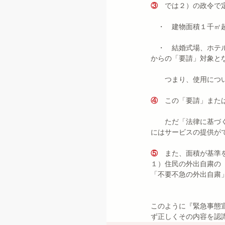
③　
では２）の政令で
　・　建物面積１千㎡
　・　結婚式場、ホテ
からの「要請」対象と
　　つまり、使用につ
④　
この「要請」また
　　ただ「法律に基づ
にはサービスの提供が
⑤　
また、面積が基準
１）住民の外出自粛の
「不要不急の外出自粛
このように『緊急事態
ず正しくその内容を認