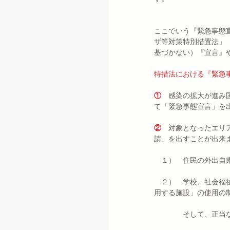
ここでいう『緊急事態
ザ等対策特別措置法」
基づかない）『宣言』
特措法における『緊急
①　
感染の拡大が進み
て「緊急事態宣言」を
②　
対象となったエリ
請」を出すことが出来
　１）　住民の外出自
　２）　学校、社会福
用する施設」の使用の
　　　　そして、正当