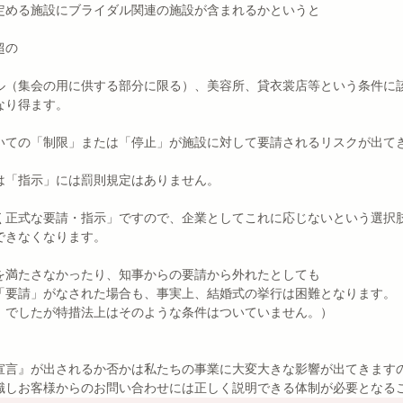
定める施設にブライダル関連の施設が含まれるかというと
超の
ル（集会の用に供する部分に限る）、美容所、貸衣裳店等という条件に
なり得ます。
いての「制限」または「停止」が施設に対して要請されるリスクが出て
は「指示」には罰則規定はありません。
く正式な要請・指示」ですので、企業としてこれに応じないという選択
できなくなります。
を満たさなかったり、知事からの要請から外れたとしても
「要請」がなされた場合も、事実上、結婚式の挙行は困難となります。
」でしたが特措法上はそのような条件はついていません。）
宣言』が出されるか否かは私たちの事業に大変大きな影響が出てきます
識しお客様からのお問い合わせには正しく説明できる体制が必要となる