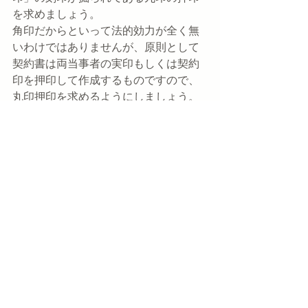
を求めましょう。
角印だからといって法的効力が全く無
いわけではありませんが、原則として
契約書は両当事者の実印もしくは契約
印を押印して作成するものですので、
丸印押印を求めるようにしましょう。
ケース３
「契約の相手方が、角印と丸印を両方
押印してきたが受け入れて良いか。ま
た、その場合はこちらも両方のハンコ
を押印する必要はあるか。」
さて、いかがでしょうか。
相手方が、角印と丸印の両方を押印し
てきたことについては、特に問題あり
ませんので受け入れてOKです。
なお、相手方が両方押印してきたから