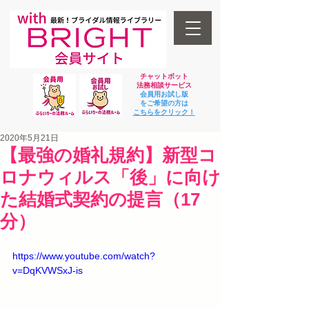
チャットボット
法
務相談サービス
会員用お試し版
をご希望の方は
​こちらをクリック！
2020年5月21日
【最強の婚礼規約】新型コ
ロナウィルス「後」に向け
た結婚式契約の提言（17
分）
https://www.youtube.com/watch?
v=DqKVWSxJ-is