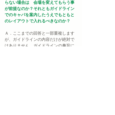
らない場合は　会場を変えてもらう事
が前提なのか？それともガイドライン
でのキャパを案内したうえでもともと
のレイアウトで入れるべきなのか？
Ａ．ここまでの回答と一部重複します
が、ガイドラインの内容だけが絶対で
はありません。ガイドラインの趣旨に
沿って感染拡大のリスクを軽減しつ
つ、新郎新婦の望む結婚式のあり方
を、会場とお客様との協議によって模
索していくべきだと考えます。
…