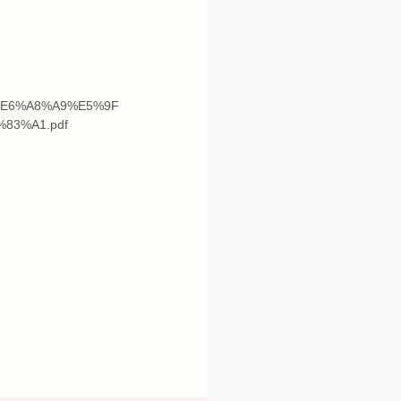
C%E6%A8%A9%E5%9F
83%A1.pdf