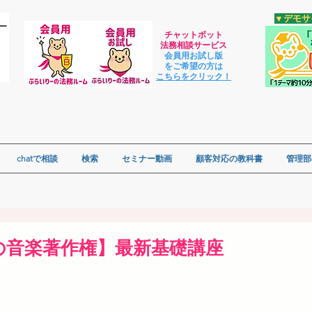
​▼デモ
チャットボット
法
務相談サービス
会員用お試し版
をご希望の方は
​こちらをクリック！
chatで相談
検索
セミナー動画
顧客対応の教科書
管理部
の音楽著作権】最新基礎講座