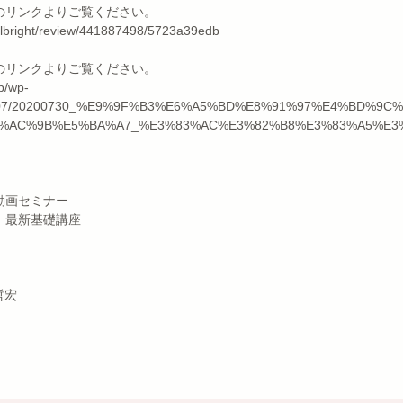
のリンクよりご覧ください。
dalbright/review/441887498/5723a39edb
のリンクよりご覧ください。
wp/wp-
020/07/20200730_%E9%9F%B3%E6%A5%BD%E8%91%97%E4%BD%9
%AC%9B%E5%BA%A7_%E3%83%AC%E3%82%B8%E3%83%A5%E3%
　動画セミナー
　最新基礎講座
哲宏