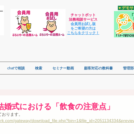
​▼デモ
チャットボット
法
務相談サービス
会員用お試し版
をご希望の方は
​こちらをクリック！
chatで相談
検索
セミナー動画
顧客対応の教科書
管理部
結婚式における「飲食の注意点」
ております。
ork.com/gateway/download_file.php?bin=1&file_id=2051134334&previ