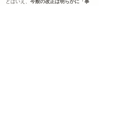
とはいえ、
今般の改正は明らかに「事
業者への規制」を厳格化するものであ
り、世の中の『消費者保護の流れ』が
より一層強まった
ことは間違いなく、
今後一部の消費者団体の活動が活発化
し、その矛先がブライダル業界に向け
られる危険性はぐっと高まることが予
想されます。
「では今、私たちとしてはこの法改正
にどう備えるべきなのか？」
来る産業フェアではその点について
「120％ブライダル事業者の立場」から
解説
したいと思います。
２日目にお越しの方は、是非
11時から
Ｃ会場
へお越しください。