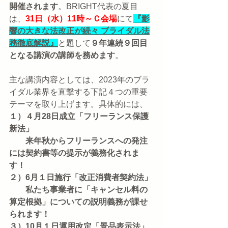
開催されます
。BRIGHT代表の夏目
は、
31日（水）11時～Ｃ会場
にて
『影
響の大きな法改正が続々 ブライダル法
務徹底解説』
と題して
９年連続９回目
となる講演の講師を務めます
。
主な講演内容としては、2023年のブラ
イダル業界を直撃する下記４つの重要
テーマを取り上げます。具体的には、
１）４月28日成立「フリーランス保護
新法」
　　来年秋からフリーランスへの発注
には契約書等の提示が義務化されま
す！
２）6月１日施行「改正消費者契約法」
　　私たち事業者に「キャンセル料の
算定根拠」についての説明義務が課せ
られます！
３）10月１日運用改定「景品表示法」