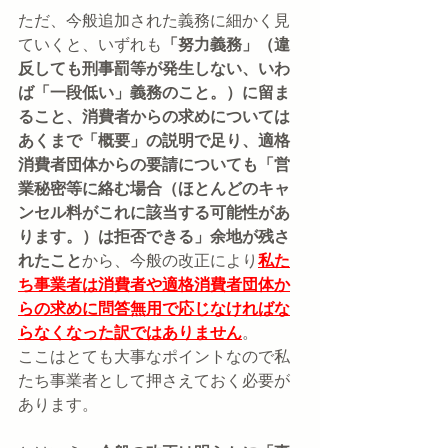
ただ、今般追加された義務に細かく見
ていくと、いずれも
「努力義務」（違
反しても刑事罰等が発生しない、いわ
ば「一段低い」義務のこと。）に留ま
ること、消費者からの求めについては
あくまで「概要」の説明で足り、適格
消費者団体からの要請についても「営
業秘密等に絡む場合（ほとんどのキャ
ンセル料がこれに該当する可能性があ
ります。）は拒否できる」余地が残さ
れたこと
から、今般の改正により
私た
ち事業者は消費者や適格消費者団体か
らの求めに問答無用で応じなければな
らなくなった訳ではありません
。
ここはとても大事なポイントなので私
たち事業者として押さえておく必要が
あります。