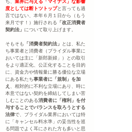
ち、
業界に与える「マイナス」な影響
度としては断トツトップ
と言っても過
言ではない、本年６月１日から（もう
来月です！）施行される
「改正消費者
契約法」
について取り上げます。
そもそも
「消費者契約法」
とは、私た
ち事業者と消費者（ブライダル事業に
おいては主に「新郎新婦」）との取引
をより適正化、公正化することを目的
に、資金力や情報量に勝る優位な立場
にある私たち
事業者に「規制」を加
え
、相対的に不利な立場にあり、時に
本意ではない契約を締結してしまい苦
しむことのある
消費者に「権利」を付
与することでバランスを取ろうとする
法律
で、ブライダル業界においては特
に「キャンセル料水準」の妥当性を巡
る問題でよく耳にされた方も多いと思