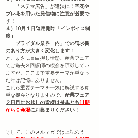
　　「ステマ広告」が違法に！卒花や
プレ花を用いた発信物に注意が必要で
す！
４）10月１日運用開始「インボイス制
度」
　　ブライダル業界「内」での請求書
のあり方が大きく変化します！
と、まさに目白押し状態。産業フェア
では過去８回講師の機会を頂戴してい
ますが、ここまで重要テーマが重なっ
た年は記憶にありません。
これら重要テーマを一気に解説する貴
重な機会となりますので、
産業フェア
２日目にお越しの皆様は是非とも
11時
からＣ会場
にお集まりください！
そして、このメルマガでは上記のう