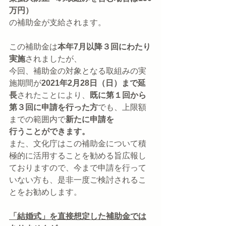
万円）
の補助金が支給されます。
この補助金は
本年7月以降３回にわたり
実施
されましたが、
今回、補助金の対象となる取組みの実
施期間が
2021年2月28日（日）まで延
長
されたことにより、
既に第１回から
第３回に申請を行った方
でも、上限額
までの範囲内で
新たに申請を
行うことができます。
また、文化庁はこの補助金について積
極的に活用することを勧める旨広報し
ておりますので、今まで申請を行って
いない方も、是非一度ご検討されるこ
とをお勧めします。
「結婚式」を直接想定した補助金では