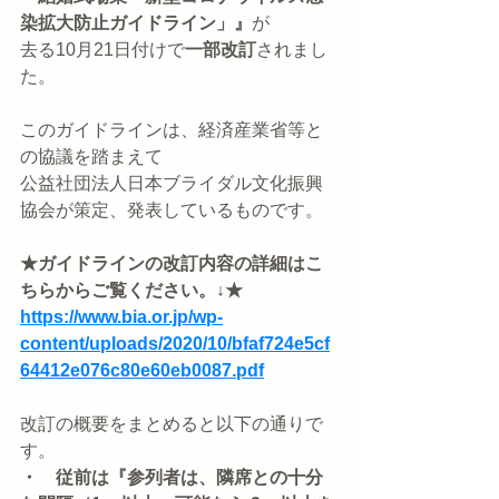
染拡大防止ガイドライン」』
が
去る10月21日付けで
一部改訂
されまし
た。
このガイドラインは、経済産業省等と
の協議を踏まえて
公益社団法人日本ブライダル文化振興
協会が策定、発表しているものです。
★ガイドラインの改訂内容の詳細はこ
ちらからご覧ください。↓★
https://www.bia.or.jp/wp-
content/uploads/2020/10/bfaf724e5cf
64412e076c80e60eb0087.pdf
改訂の概要をまとめると以下の通りで
す。
・　従前は『参列者は、隣席との十分