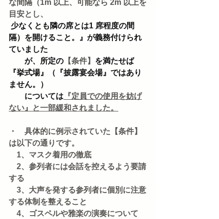
な間隔（1m 以上、可能なら 2m 以上を
目安とし、
少なくとも隣の席とは1 席程度の間
隔）を開けること。』が義務付けられ
ていました
　　が、所定の
【条件】
を満たせば
『挙式場』（『披露宴会場』ではあり
ません。）
　　については
『定員での使用を妨げ
ない』と一部緩和されました。
・　具体的に例示されていた【条件】
は以下の通りです。
　1、マスク着用の徹底
　2、参列者には会話を控えるよう要請
する 
　3、大声を発する参列者に個別に注意
する体制を整えること 
　4、ゴスペルや雅楽の演奏について