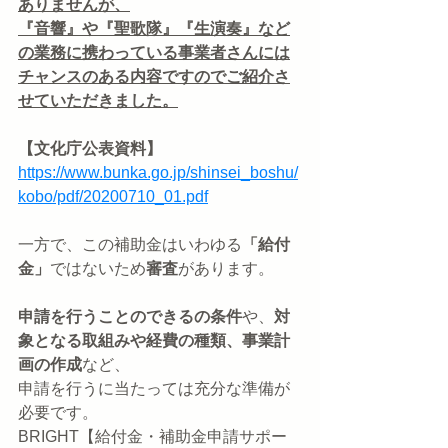
ありませんが、
『音響』や『聖歌隊』『生演奏』など
の業務に携わっている事業者さんには
チャンスのある内容ですのでご紹介さ
せていただきました。
【文化庁公表資料】
https://www.bunka.go.jp/shinsei_boshu/
kobo/pdf/20200710_01.pdf
一方で、この補助金はいわゆる
「給付
金」
ではないため
審査
があります。
申請を行うことのできるの条件
や、
対
象となる取組みや経費の種類、事業計
画の作成
など、
申請を行うに当たっては充分な準備が
必要です。
BRIGHT【給付金・補助金申請サポー