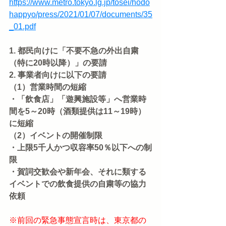
https://www.metro.tokyo.lg.jp/tosei/hodo
happyo/press/2021/01/07/documents/35
_01.pdf
1. 都民向けに「不要不急の外出自粛
（特に20時以降）」の要請
2. 事業者向けに以下の要請
（1）営業時間の短縮
・「飲食店」「遊興施設等」へ営業時
間を5～20時（酒類提供は11～19時）
に短縮
（2）イベントの開催制限
・上限5千人かつ収容率50％以下への制
限
・賀詞交歓会や新年会、それに類する
イベントでの飲食提供の自粛等の協力
依頼
※前回の緊急事態宣言時は、東京都の