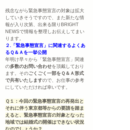
残念ながら緊急事態宣言の対象は拡大
していきそうですので、また新たな情
報が入り次第、出来る限りBRIGHT 
NEWSで情報を整理しお伝えしてまい
ります。
２.「緊急事態宣言」に関連するよくあ
るＱ＆Ａを一挙公開
年明け早々から「緊急事態宣言」関連
の
多数のお問い合わせ
を頂戴しており
ます。その
ごくごく一部をＱ＆Ａ形式
で共有いたします
ので、お仕事の参考
にしていただければ幸いです。
Ｑ１：今回の緊急事態宣言の再発出と
それに伴う東京都等からの要請を踏ま
えると、緊急事態宣言の対象となった
地域では結婚式の開催はできない状況
なのでしょうか？