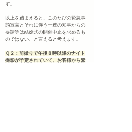
す。
以上を踏まえると、このたびの緊急事
態宣言とそれに伴う一連の知事からの
要請等は結婚式の開催中止を求めるも
のではない、と言えると考えます。
Ｑ２：前撮りで午後８時以降のナイト
撮影が予定されていて、お客様から緊
急事態宣言に伴う外出自粛要請を理由
に撮影の中止と、契約自体の解約を求
められ、「これは私たちの都合ではな
いから解約料は支払わない」と指摘さ
れた場合、解約料の請求は困難でしょ
うか？
Ａ２：東京都は冠婚葬祭への参加は
「不要不急ではない」という見解を示
してはいますが、婚礼写真の撮影が冠