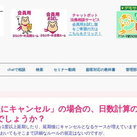
​▼デモ
チャットボット
法
務相談サービス
会員用お試し版
をご希望の方は
​こちらをクリック！
chatで相談
検索
セミナー動画
顧客対応の教科書
管理部
後にキャンセル」の場合の、日数計算
でしょうか？
を1度以上延期したり、延期後にキャンセルとなるケースが増えていま
どにおいてもそこまで詳細なルールの規定はないのですが、