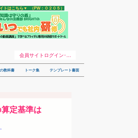
サイトはこちら▼ （PW：０２０５）
会員サイトログイン･登録 ▼
の教科書
トーク集
テンプレート書面
の算定基準は
す。