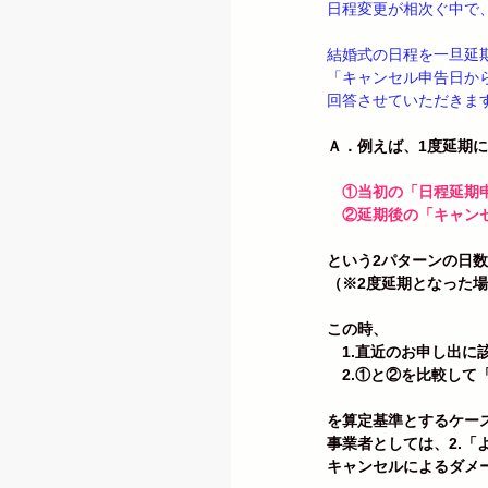
日程変更が相次ぐ中で
結婚式の日程を一旦延
「キャンセル申告日か
回答させていただきま
Ａ．例えば、1度延期
　①当初の「日程延期
　②延期後の「キャン
という2パターンの日
（※2度延期となった
この時、
　1.直近のお申し出に
　2.①と②を比較して
を算定基準とするケー
事業者としては、2.「
キャンセルによるダメ