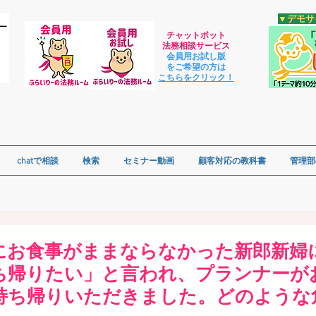
​▼デモ
チャットボット
法
務相談サービス
会員用お試し版
をご希望の方は
​こちらをクリック！
chatで相談
検索
セミナー動画
顧客対応の教科書
管理部
中にお食事がままならなかった新郎新婦
ち帰りたい」と言われ、プランナーが
持ち帰りいただきました。どのような