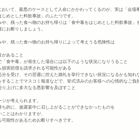
スにおいて、最悪のケースとして人命にかかわってくるのが、実は「会場
はじめとした料飲事故」のふたつです。
みや、残った食べ物のお持ち帰りは「食中毒をはじめとした料飲事故」
確にお断りしましょう。
みや、残った食べ物のお持ち帰りによって考えうる危険性は
性があること
で「食中毒」が発生した場合には以下のような状況になりうること
ら損害賠償を請求される可能性がある
処分を受け、その翌週に控えた婚礼を挙行できない状況になるかも知れ
をすることでマスコミ報道などで、挙式済みのお客様への心情的なご負
売り上げに多大なる悪影響を及ぼすこと
ージが考えられます。
持ち的に、披露宴中に召し上がることができなかったものを
いことはわかりますが、
る可能性があるためお断りすべきです。