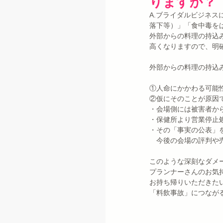
りますか？
A.ブライダルビジネ
落下等）」「食中毒を
外部からの料理の持込
高くなりますので、明
外部からの料理の持込
①人命にかかわる可能
②仮にそのことが原因
・会場側には被害者か
・保健所より営業停止
・その「事実の公表」
　今後の会場の評判や
このような深刻なダメ
プランナーさんのお気
お持ち帰りいただきた
「料飲事故」につなが