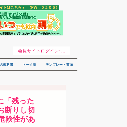
サイトはこちら▼ （PW：０２０５）
会員サイトログイン･登録 ▼
の教科書
トーク集
テンプレート書面
に「残った
お断りし切
危険性があ