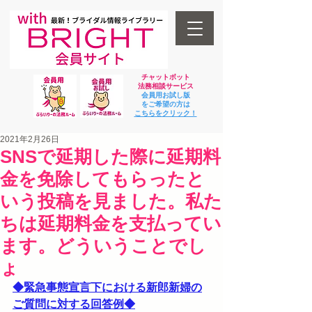
チャットボット
法
務相談サービス
会員用お試し版
をご希望の方は
​こちらをクリック！
2021年2月26日
SNSで延期した際に延期料
金を免除してもらったと
いう投稿を見ました。私た
ちは延期料金を支払ってい
ます。どういうことでし
ょ
◆緊急事態宣言下における新郎新婦の
ご質問に対する回答例◆