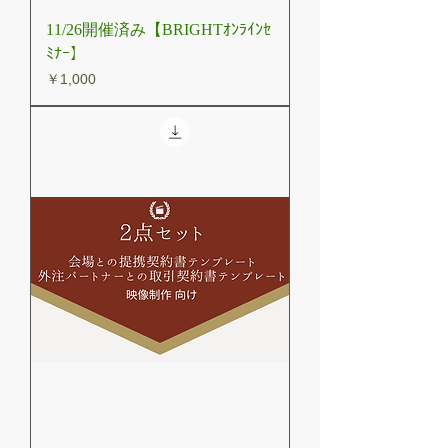
11/26開催済み【BRIGHTｵﾝﾗｲﾝｾ
ﾐﾅｰ】
価格
￥1,000