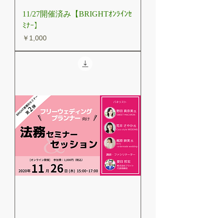
11/27開催済み【BRIGHTｵﾝﾗｲﾝｾ
ﾐﾅｰ】
価格
￥1,000