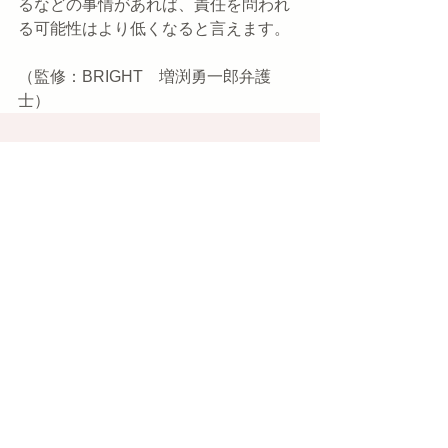
るなどの事情があれば、責任を問われ
る可能性はより低くなると言えます。
（監修：BRIGHT　増渕勇一郎弁護
士）
コメント
コメントを追加…
※ご注意：掲載されている法務情報は「投稿日において
の最新情報」となりますので、法令の改正等により状況
が変わっている場合がございます。
日本初のブライダル事業専門の総合法務サービスを
提供するBRIGHTの会員サイトです。