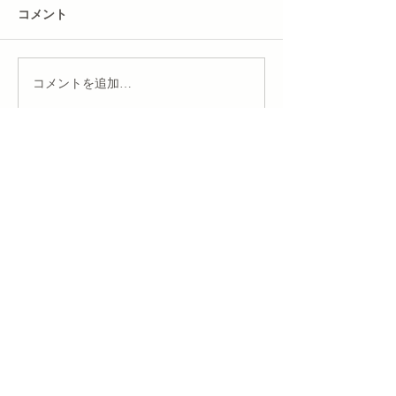
コメント
コメントを追加…
※ご注意：掲載されている法務情報は「投稿日において
の最新情報」となりますので、法令の改正等により状況
が変わっている場合がございます。
日本初のブライダル事業専門の総合法務サービスを
提供するBRIGHTの会員サイトです。
（当サイトの閲覧には「
ブライダル事業サポーター
B-knight
」のお申込みが必要です。）