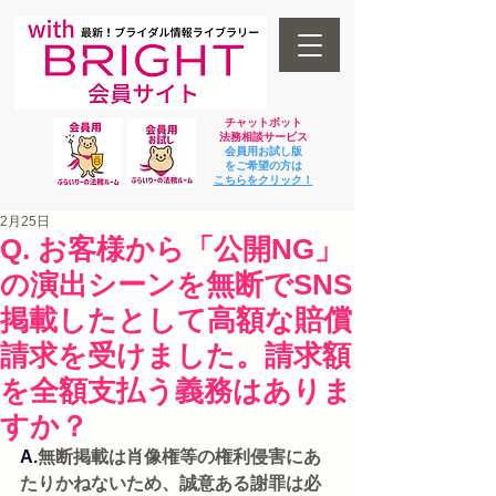
チャットボット
法
務相談サービス
会員用お試し版
をご希望の方は
​こちらをクリック！
2月25日
Q. お客様から「公開NG」
の演出シーンを無断でSNS
掲載したとして高額な賠償
請求を受けました。請求額
を全額支払う義務はありま
すか？
A.
無断掲載は肖像権等の権利侵害にあ
たりかねないため、誠意ある謝罪は必