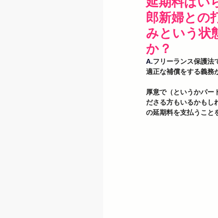
延期料はい
郎新婦との
みという状
か？
A.
フリーランス保護法
適正な補償をする義務
厚意で（というかパー
ださる方もいるかもし
の延期料を支払うこと