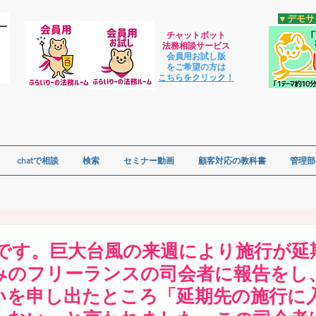
​▼デモ
チャットボット
法
務相談サービス
会員用お試し版
をご希望の方は
​こちらをクリック！
chatで相談
検索
セミナー動画
顧客対応の教科書
管理部
会場です。巨大台風の来週により施行が
みのフリーランスの司会者に報告をし
いを申し出たところ「延期先の施行に