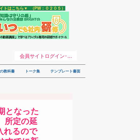
サイトはこちら▼ （PW：０２０５）
会員サイトログイン･登録 ▼
の教科書
トーク集
テンプレート書面
延期となった
、所定の延
入れるので