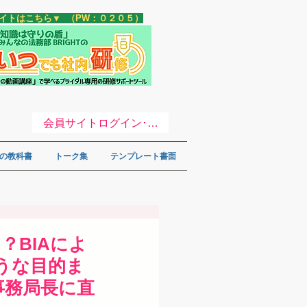
サイトはこちら▼ （PW：０２０５）
会員サイトログイン･登録 ▼
の教科書
トーク集
テンプレート書面
？BIAによ
うな目的ま
事務局長に直