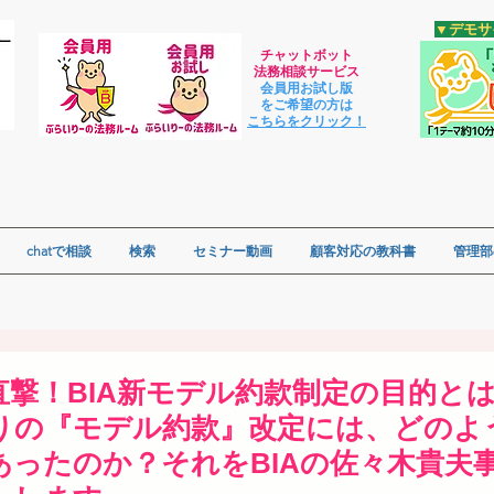
​▼デモ
チャットボット
法
務相談サービス
会員用お試し版
をご希望の方は
​こちらをクリック！
chatで相談
検索
セミナー動画
顧客対応の教科書
管理部
撃！BIA新モデル約款制定の目的とは
ぶりの『モデル約款』改定には、どのよ
あったのか？それをBIAの佐々木貴夫