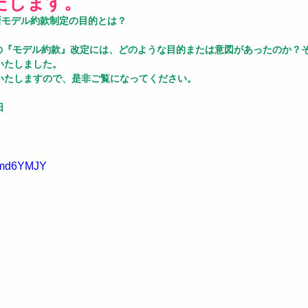
たします。
新モデル約款制定の目的とは？
りの『モデル約款』改定には、どのような目的または意図があったのか？そ
いたしました。
いたしますので、是非ご覧になってください。
日
38md6YMJY