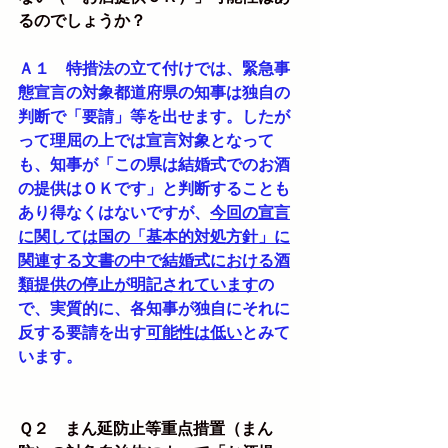
るのでしょうか？
Ａ１　特措法の立て付けでは、緊急事
態宣言の対象都道府県の知事は独自の
判断で「要請」等を出せます。したが
って理屈の上では宣言対象となって
も、知事が「この県は結婚式でのお酒
の提供はＯＫです」と判断することも
あり得なくはないですが、
今回の宣言
に関しては国の「基本的対処方針」に
関連する文書の中で結婚式における酒
類提供の停止が明記されています
の
で、実質的に、各知事が独自にそれに
反する要請を出す
可能性は低い
とみて
います。
Ｑ２　まん延防止等重点措置（まん