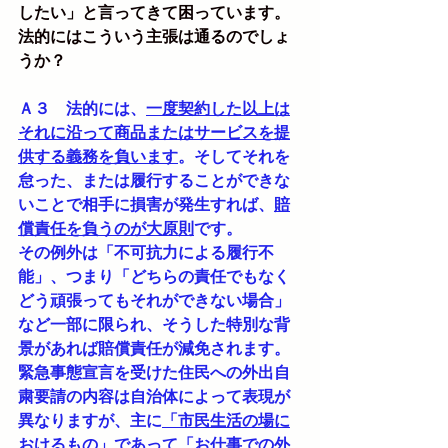
したい」と言ってきて困っています。
法的にはこういう主張は通るのでしょ
うか？
Ａ３　法的には、
一度契約した以上は
それに沿って商品またはサービスを提
供する義務を負います
。そしてそれを
怠った、または履行することができな
いことで相手に損害が発生すれば、
賠
償責任を負うのが大原則
です。
その例外は「不可抗力による履行不
能」、つまり「どちらの責任でもなく
どう頑張ってもそれができない場合」
など一部に限られ、そうした特別な背
景があれば賠償責任が減免されます。
緊急事態宣言を受けた住民への外出自
粛要請の内容は自治体によって表現が
異なりますが、主に
「市民生活の場に
おけるもの」であって「お仕事での外