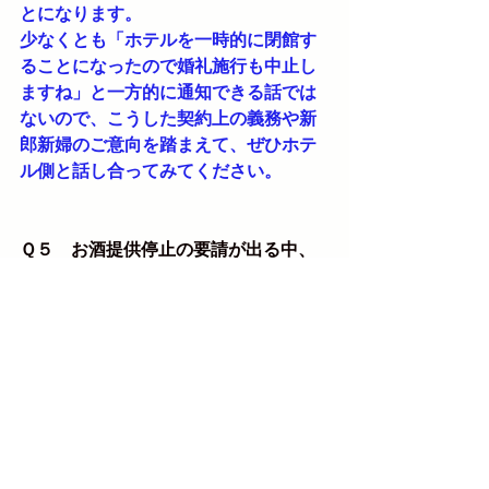
とになります。
少なくとも「ホテルを一時的に閉館す
ることになったので婚礼施行も中止し
ますね」と一方的に通知できる話では
ないので、こうした契約上の義務や新
郎新婦のご意向を踏まえて、ぜひホテ
ル側と話し合ってみてください。
Ｑ５　お酒提供停止の要請が出る中、
披露宴で参列者さんが独自にお酒を持
ち込んでいました。「おやめくださ
い」とお願いしたら「何を持ち込もう
がこちらの自由だ」「なんの権利があ
って止めるのだ」と反発されてしまい
ました。法的にはどうなのでしょう
か？
Ａ５　確かに、知事からの要請は事業