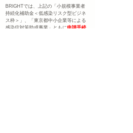
BRIGHTでは、上記の「小規模事業者
持続化補助金＜低感染リスク型ビジネ
ス枠＞」、「東京都中小企業等による
感染症対策助成事業」ともに
申請手続
きのサポート
を行っております。
申請をご検討で、お手続きのサポート
をご希望の場合は、お気軽にお問い合
わせください（初回ご相談料は無料で
す）。
お問い合わせ先
TEL　０３－６４５３－９６５２
　　　０８０－４９４３－２２７４
Mail　
info@bright-law.co.jp
また、「小規模事業者持続化補助金