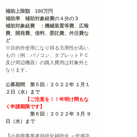
補助上限額　100万円
補助率　補助対象経費の４分の３
補助対象経費　：機械装置等費、広報
費、開発費、借料、委託費、外注費な
ど
※目的外使用になり得る汎用性が高い
もの（例：パソコン、タブレットＰＣ
及び周辺機器）の購入費用は対象外と
なります。
公募期間　第５回：２０２２年 １月１
２日（水）まで
【ご注意を！！年明け間もな
く申請期限です】
　　　　　第６回：２０２２年 ３月 ９
日（水）まで
【小規模事業者持続化補助金 ＜低感染