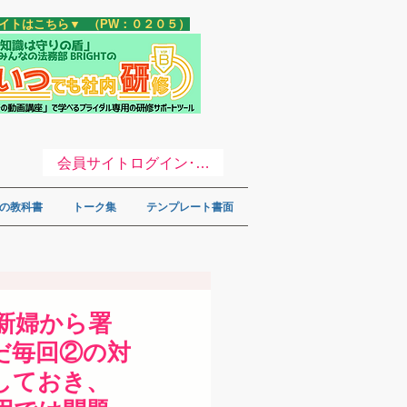
サイトはこちら▼ （PW：０２０５）
会員サイトログイン･登録 ▼
の教科書
トーク集
テンプレート書面
新婦から署
だ毎回②の対
しておき、