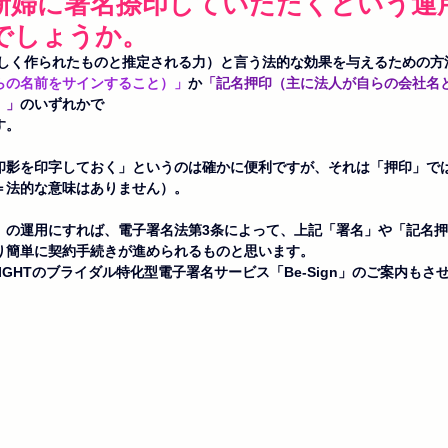
新婦に署名捺印していただくという運
でしょうか。
（正しく作られたものと推定される力）と言う法的な効果を与えるための
らの名前をサインすること）」
か
「記名押印（主に法人が自らの会社名
）」
のいずれかで
す。
印影を印字しておく」というのは確かに便利ですが、それは「押印」で
＝法的な意味はありません）。
」の運用にすれば、電子署名法第3条によって、上記「署名」や「記名
り簡単に契約手続きが進められるものと思います。
IGHTのブライダル特化型電子署名サービス「Be-Sign」のご案内もさ