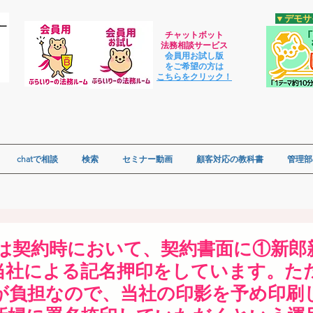
​▼デモ
チャットボット
法
務相談サービス
会員用お試し版
をご希望の方は
​こちらをクリック！
chatで相談
検索
セミナー動画
顧客対応の教科書
管理部
場では契約時において、契約書面に①新郎
当社による記名押印をしています。た
が負担なので、当社の印影を予め印刷