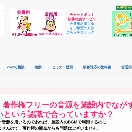
​▼デモ
チャットボット
法
務相談サービス
会員用お試し版
をご希望の方は
​こちらをクリック！
chatで相談
検索
セミナー動画
顧客対応の教科書
管理部
権】著作権フリーの音源を施設内でなが
いという認識で合っていますか？
ー音源を用いるのであれば、施設内のBGMで利用するのに
ませんので、著作権の観点からも問題はございません。