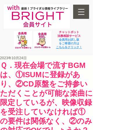
チャットボット
法
務相談サービス
会員用お試し版
をご希望の方は
​こちらをクリック！
2023年10月24日
Ｑ．現在会場で流すBGM
は、①ISUMに登録があ
り、②CD原盤をご持参い
ただくことが可能な楽曲に
限定しているが、映像収録
を受注していなければ①
の要件は関係なく、②のみ