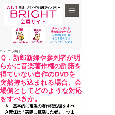
チャットボット
法
務相談サービス
会員用お試し版
をご希望の方は
​こちらをクリック！
2025年1月6日
Ｑ．新郎新婦や参列者が明
らかに音楽著作権の許諾を
得ていない自作のDVDを
突然持ち込まれる場合、会
場側としてどのような対応
をすべきか。
Ａ．基本的に複製の著作権処理をすべ
き責任は「実際に複製した者」、つま