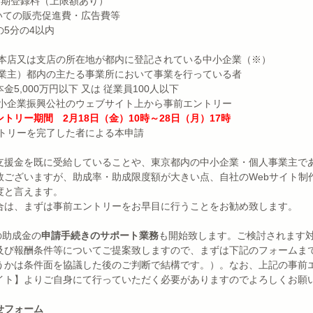
店初期登録料（上限額あり）
)についての販売促進費・広告費等
5分の4以内
）本店又は支店の所在地が都内に登記されている中小企業（※）
事業主）都内の主たる事業所において事業を行っている者
5,000万円以下 又は 従業員100人以下
中小企業振興公社のウェブサイト上から事前エントリー
トリー期間　2月18日（金）10時～28日（月）17時
ントリーを完了した者による本申請
支援金を既に受給していることや、東京都内の中小企業・個人事業主で
数ございますが、助成率・助成限度額が大きい点、自社のWebサイト制
度と言えます。
合は、まずは事前エントリーをお早目に行うことをお勧め致します。
の助成金の
申請手続きのサポート業務
も開始致します。ご検討されます
及び報酬条件等についてご提案致しますので、まずは下記のフォームま
うかは条件面を協議した後のご判断で結構です。）。なお、上記の事前
イト】よりご自身にて行っていただく必要がありますのでよろしくお願
せフォーム