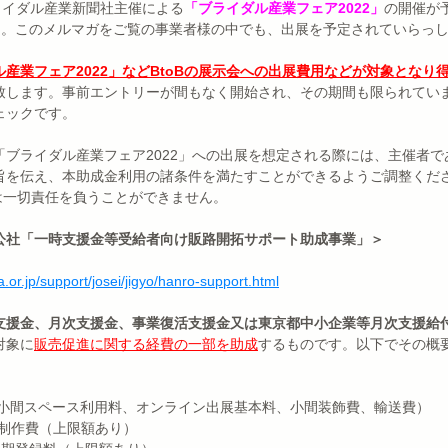
ライダル産業新聞社主催による
「ブライダル産業フェア2022」
の開催が
)。このメルマガをご覧の事業者様の中でも、出展を予定されていらっ
ル産業フェア2022」などBtoBの展示会への出展費用などが対象となり
致します。事前エントリーが間もなく開始され、その期間も限られてい
ェックです。
「ブライダル産業フェア2022」への出展を想定される際には、主催者
旨を伝え、本助成金利用の諸条件を満たすことができるようご調整くだ
Tは一切責任を負うことができません。
公社「一時支援金等受給者向け販路開拓サポート助成事業」＞
.or.jp/support/josei/jigyo/hanro-support.html
支援金、月次支援金、事業復活支援金又は東京都中小企業等月次支援給
対象に
販売促進に関する経費の一部を助成
するものです。以下でその概
（小間スペース利用料、オンライン出展基本料、小間装飾費、輸送費）
イト制作費（上限額あり）