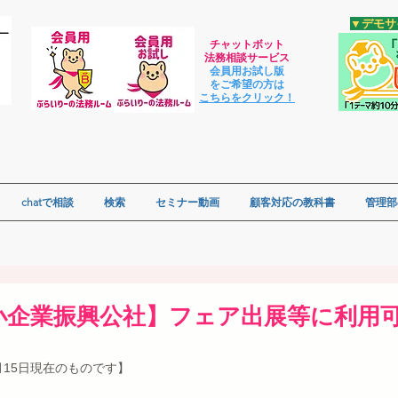
​▼デモ
チャットボット
法
務相談サービス
会員用お試し版
をご希望の方は
​こちらをクリック！
chatで相談
検索
セミナー動画
顧客対応の教科書
管理部
小企業振興公社】フェア出展等に利用
月15日現在のものです】