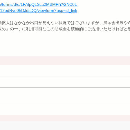
com/forms/d/e/1FAIpQLSca2MBMPiYA2NC0L-
2odRve0hDJdsDQ/viewform?usp=sf_link
染拡大はなかなか出口が見えない状況ではございますが、展示会出展やW
攻め」の一手に利用可能なこの助成金を積極的にご活用いただければと