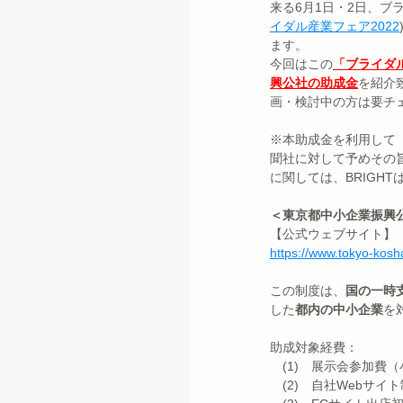
来る6月1日・2日、ブ
イダル産業フェア2022
ます。
今回はこの
「ブライダ
興公社の助成金
を紹介
画・検討中の方は要チ
※本助成金を利用して
聞社に対して予めその
に関しては、BRIGH
＜東京都中小企業振興
【公式ウェブサイト】
https://www.tokyo-kosha
この制度は、
国の一時
した
都内の中小企業
を
助成対象経費：
　(1)　展示会参加費
　(2)　自社Webサ