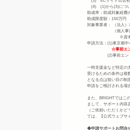
　(3)　ECサイト出
　(4)　(1)から(3
助成率：助成対象経費の
助成限度額：150万円
対象事業者： （法人
　　　　　　 （個人
　　　　　　　　※資本金
申請方法：(1)東京都
　　　　　　☆事前エン
　　　　　(2)事前エ
一時支援金など特定の
受けるための条件は複
となる点は狙い目の制
申請をご検討される場
また、BRIGHTではこ
まして、サポート内容
（ご依頼いただくかど
ては、【公式ウェブサ
◆申請サポートお問合