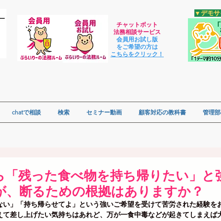
​▼デモ
チャットボット
法
務相談サービス
会員用お試し版
をご希望の方は
​こちらをクリック！
chatで相談
検索
セミナー動画
顧客対応の教科書
管理部
から「残った食べ物を持ち帰りたい」と
が、断るための根拠はありますか？
ゃない」「持ち帰らせてよ」という強いご希望を受けて苦労された経験を
えて差し上げたい気持ちはあれど、万が一食中毒などが起きてしまえば