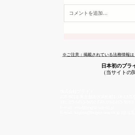
コメントを追加…
※ご注意：掲載されている法務情報は
日本初のブラ
（当サイトの
株式会社ブライト
105-0013 東京都港区浜松町1-18-13
TEL.03-6453-9652 FAX.03-6453-9653
E-mail
info@bright-law.co.jp
E-mail
kojima@bright-law.co.jp
(担当窓