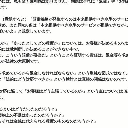
勢には、私も全く違和感はありません。 問題はそれに「返金」や「お詫
す。  
は、（意訳すると）「賠償義務が発生するのは本来提供すべき水準のサー
定め、また同416条は「本来提供すべき水準のサービスが提供できなか
いいよ」と規定しています。  
のか」「あったとしてどの程度か」については、お客様が決めるもので
的には裁判所しか決めることができない中で、
て、こういう賠償が妥当だ』ということを証明する責任は、返金等を求
が法律の大原則です。  
を求めているから返金しなければならない」という単純な図式ではなく
と「法的にどう対応すべきか」という検討とは直接の関係はないのです。
、 
ふるまいはどうだったのだろう？」 
契約上の不足はあったのだろうか？」 
らそれは金銭に代えられる程度のものなのだろうか？」 