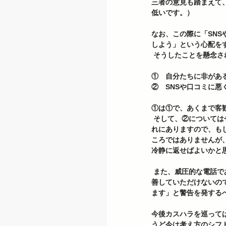
三者の意見も踏まえて
低いです。）
なお、この際に「SN
しよう」という心配を
 そうしたことを懸念
①　自分たちに非があ
②　SNSや口コミに悪
①は①で、あくまで客
 そして、②についてはせっかく「カスハラ防止条例」も施行され、今国会でカスハラ対策が法律でも義務化される流
れにありますので、も
ころではありませんが
冷静に返せばよいかと思
 また、威圧的な電話であれば「お客様のそのような言動はカスハラ行為に該当すると判断せざるを得ません。もし改
善していただけないの
ます」と警告を発する
今後カスハラを巡って
うど今は考え方のシフ