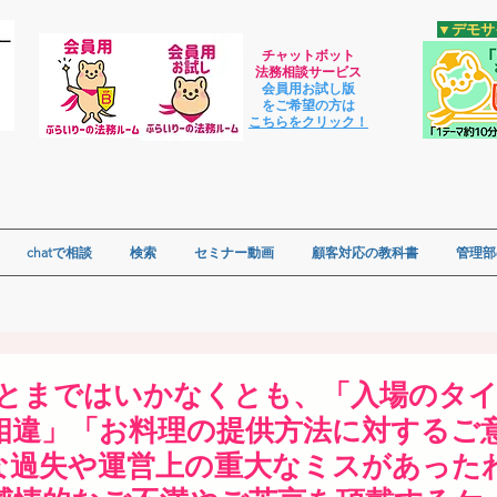
​▼デモ
チャットボット
法
務相談サービス
会員用お試し版
をご希望の方は
​こちらをクリック！
chatで相談
検索
セミナー動画
顧客対応の教科書
管理部
ハラとまではいかなくとも、「入場のタ
相違」「お料理の提供方法に対する
な過失や運営上の重大なミスがあった