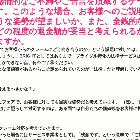
感情的なご不満やご苦言を頂戴するケ
す。このような場合、お客様へのご説
うな姿勢が望ましいか、また、金銭的
どの程度の返金額が妥当と考えられる
ますか。
としてお客様からのクレームにどう向き合うのか」という課題に対しては
ょうし、BRIGHTとしてはあくまで「ブライダル特化の法律サービス
かできない点、何卒ご了承ください。  
々な価値観があるからこそ定められているのが「法律」だと理解してい
考えるべきかな？」 
にフェアで、お客様に対しても誠実な姿勢だと考えています。 （逆に「
だけに照らして対応するのは、ある面では自分たちの価値観をお客様に
にクレーム対応を考えていきます。 
かった場合にはサービス事業者としては「残念です」という意味で 「ご