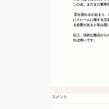
この点、まだまだ業界
 ②を恐れるがあまり、①を放棄し、全く合理的でない過剰な返金をしていくことは本末転倒であるため、現場で実際
にクレームに接する立
る必要があると私は思い
以上、法的な観点から
れば幸いです。
コメント