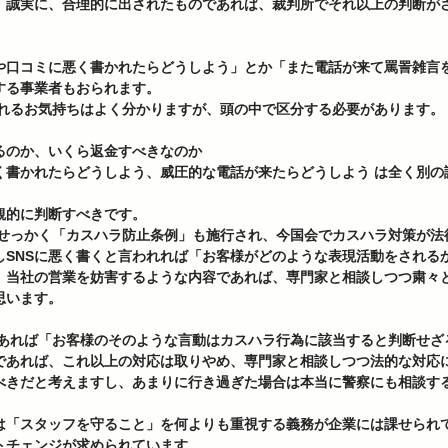
、誠実に、合理的に出されたものであれば、裁判所でそれ以上の判断が
Sや口コミに悪く書かれたらどうしよう」とか「また電話が来て罵詈雑言
する事業者もおられます。
されるお気持ちはよく分かりますが、頭の中で区分する必要があります。 
るのか、いくら返金すべきなのか 
く書かれたらどうしよう、威圧的な電話が来たらどうしよう は全く別の議
観的に判断すべきです。
しSNSに悪く書くと言われれば「お客様がどのような表現活動をされる
、当社の営業を妨害するような内容であれば、専門家と相談しつつ粛々
います。 
であれば、これ以上の対応は取りやめ、専門家と相談しつつ法的な対応
べきだと考えますし、あまりに行き過ぎた場合は本当に警察にも相談する
は「スタッフを守ること」を何よりも重視する義務が企業には課せられ
トチェンジが求められています。 