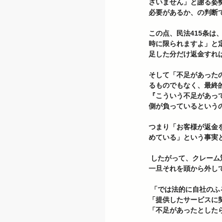
ざいません」と謝る姿
必要があるか、の判断で
この点、民法415条
時に限られますよ」と
足した分だけ返金すれば
そして「不足があった
るものでもなく、最終
『こういう不足があっ
側が負っているというの
つまり「お客様が返金
めている」という事実
 したがって、クレーム対応に際して「お客様はどう主張しているのか」という点については 充分ヒアリングした後、
一旦それを頭から外して
 「では法的に自社の
「提供したサービスに
「不足があったとした