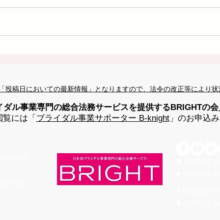
「投稿日においての最新情報」となりますので、法令の改正等により状
イダル事業専門の総合法務サービスを提供するBRIGHTの
閲覧には「
ブライダル事業サポーター B-knight
」のお申込み
高桑ビル3階
▶BRIGHT
▶BRIGHT O
口:小島)
▶特定商取引
▶お問い合わ