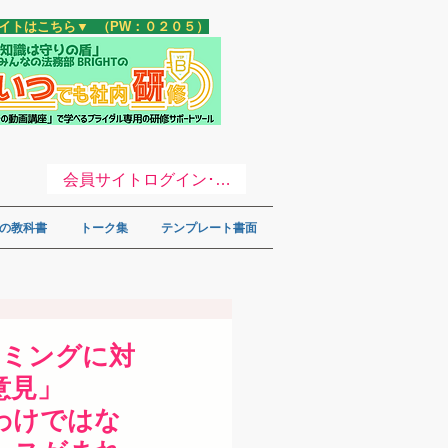
サイトはこちら▼ （PW：０２０５）
会員サイトログイン･登録 ▼
の教科書
トーク集
テンプレート書面
イミングに対
ご意見」
わけではな