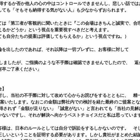
納得するか否か他人の心の中はコントロールできませんし、悲しい話では
しても「そもそも納得する気がない人」も少なからずおられます。  
ては「第三者が客観的に聞いたときに『この会場はきちんと誠実で、合
えるかどうか」という視点を重要視すべきだと考えます。 
ても自分たちの提案は評価してもらえるか」という視点ですね。）  
論を出したのであれば、それ以降は一切ブレずに、お客様に対して 
何卒ご了承ください」 
】 
討し、当社の不手際に対して改めて心からお詫びをするとともに、　精
提案いたします。なおこの金額は弊社内での検討を経た最終のご提案と
かないですし、それが解決へ向かうベストチョイスだと私は思っています
客様は、日本のルールとしては自分で訴訟をするしかないのです。　そ
正しいということを証明する必要があります。しかし貴社がまとめた結