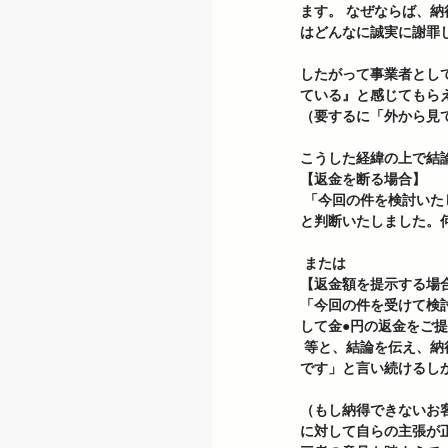
ます。 なぜならば、
はどんなに誠実に謝罪
したがって事業者とし
ている』と感じてもら
（要するに「外から見
こうした経緯の上で結
【返金を断る場合】
 「今回の件を検討いたしましたが、ご指摘のような不手際は確認できませんでしたので、　返金等の対応は必要ない
と判断いたしました。
 または 
【返金額を提示する場合
「今回の件を受けて検
して金●円の返金をご
 等と、結論を伝え、納得されず「金額が足りない」「誠意がない」と言われても「当社の見解は先般お伝えした通り
です」と言い続けるし
（もし納得できないお
に対して自らの主張が