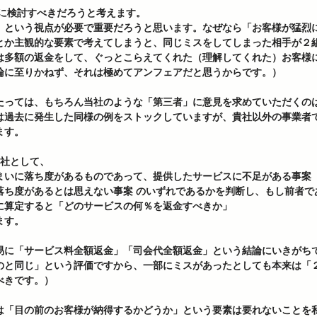
的に検討すべきだろうと考えます。 
」という視点が必要で重要だろうと思います。なぜなら「お客様が猛烈
とか主観的な要素で考えてしまうと、同じミスをしてしまった相手が２
は多額の返金をして、ぐっとこらえてくれた（理解してくれた）お客様
論に至りかねず、それは極めてアンフェアだと思うからです。）
たっては、もちろん当社のような「第三者」に意見を求めていただくの
は過去に発生した同様の例をストックしていますが、貴社以外の事業者
ます。
貴社として、 
まいに落ち度があるものであって、提供したサービスに不足がある事案 
落ち度があるとは思えない事案 のいずれであるかを判断し、もし前者で
に算定すると「どのサービスの何％を返金すべきか」 
す。 
易に「サービス料全額返金」「司会代全額返金」という結論にいきがち
のと同じ」という評価ですから、一部にミスがあったとしても本来は「
きです。）  
は「目の前のお客様が納得するかどうか」という要素は要れないことを