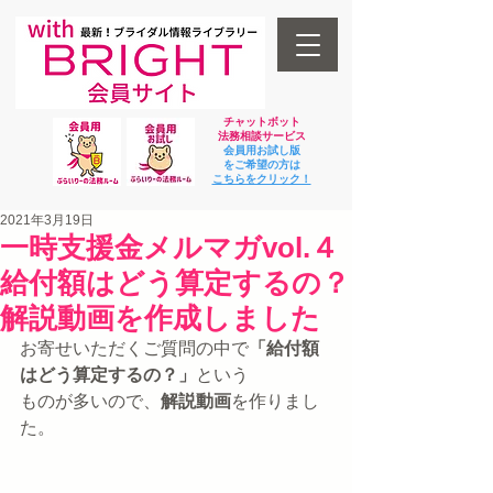
チャットボット
法
務相談サービス
会員用お試し版
をご希望の方は
​こちらをクリック！
2021年3月19日
一時支援金メルマガvol.４
給付額はどう算定するの？
解説動画を作成しました
お寄せいただくご質問の中で
「給付額
はどう算定するの？」
という
ものが多いので、
解説動画
を作りまし
た。