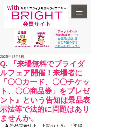
チャットボット
法
務相談サービス
会員用お試し版
をご希望の方は
​こちらをクリック！
2025年12月3日
Q. 『来場無料でブライダ
ルフェア開催！来場者に
「〇〇カード、〇〇チケッ
ト、〇〇商品券」をプレゼ
ント』という告知は景品表
示法等で法的に問題はあり
ませんか。
A.
景品表示法上、上記のように「来場