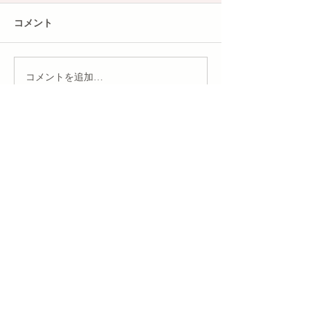
コメント
コメントを追加…
※ご注意：掲載されている法務情報は「投稿日において
の最新情報」となりますので、法令の改正等により状況
が変わっている場合がございます。
日本初のブライダル事業専門の総合法務サービスを
提供するBRIGHTの会員サイトです。
（当サイトの閲覧には「
ブライダル事業サポーター
B-knight
」のお申込みが必要です。）