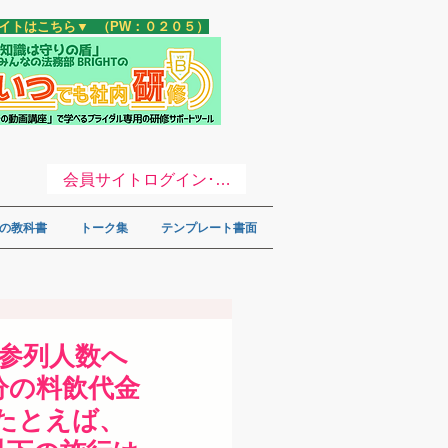
サイトはこちら▼ （PW：０２０５）
会員サイトログイン･登録 ▼
の教科書
トーク集
テンプレート書面
る参列人数へ
分の料飲代金
たとえば、