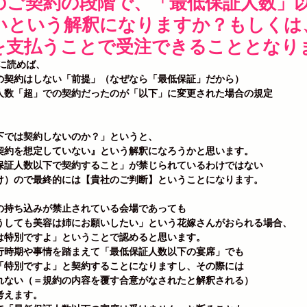
のご契約の段階で、「最低保証人数」
いという解釈になりますか？もしくは
を支払うことで受注できることとなり
に読めば、
の契約はしない「前提」（なぜなら「最低保証」だから）
人数「超」での契約だったのが「以下」に変更された場合の規定
。
下では契約しないのか？」というと、
契約を想定していない』という解釈になろうかと思います。
保証人数以下で契約すること」が禁じられているわけではない
け）ので最終的には【貴社のご判断】ということになります。
の持ち込みが禁止されている会場であっても
うしても美容は姉にお願いしたい」という花嫁さんがおられる場合、
は特別ですよ」ということで認めると思います。
行時期や事情を踏まえて「最低保証人数以下の宴席」でも
「特別ですよ」と契約することになりますし、その際には
れない（＝規約の内容を覆す合意がなされたと解釈される）
考えます。