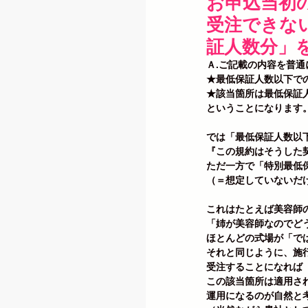
お申込当初
受注できな
証人数分」
Ａ.ご記載の内容を普通
★最低保証人数以下で
★該当箇所は最低保証
ということになります
では「最低保証人数以
『この規約はそうした
ただ一方で「特別最低
（＝想定していないだ
これはたとえば美容師
「姉が美容師なのでど
ほとんどの式場が「で
それと同じように、施
受注することになれば
この該当箇所は適用さ
運用になるのが自然と