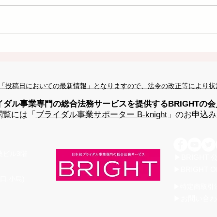
「投稿日においての最新情報」となりますので、法令の改正等により状
イダル事業専門の総合法務サービスを提供するBRIGHTの
閲覧には「
ブライダル事業サポーター B-knight
」のお申込み
高桑ビル3階
▶BRIGHT
▶BRIGHT O
口:小島)
▶特定商取引
▶お問い合わ