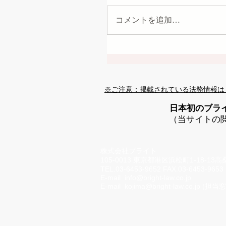
コメントを追加…
※ご注意：掲載されている法務情報は
日本初のブラ
（当サイトの
株式会社ブライト
105-0013 東京都港区浜松町1-18-13
TEL.03-6453-9652 FAX.03-6453-9653
E-mail
info@bright-law.co.jp
E-mail
kojima@bright-law.co.jp
(担当窓