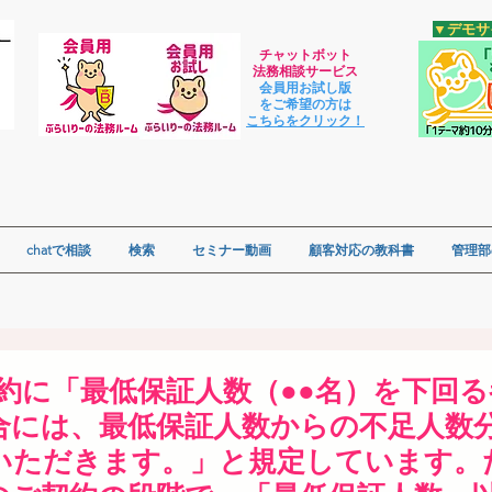
​▼デモ
チャットボット
法
務相談サービス
会員用お試し版
をご希望の方は
​こちらをクリック！
chatで相談
検索
セミナー動画
顧客対応の教科書
管理部
規約に「最低保証人数（●●名）を下回
合には、最低保証人数からの不足人数
いただきます。」と規定しています。