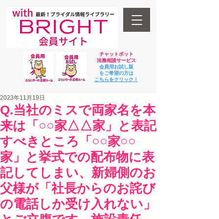
チャットボット
法
務相談サービス
会員用お試し版
をご希望の方は
​こちらをクリック！
2023年11月19日
Q.当社のミスで両家名を本
来は「○○家△△家」と表記
すべきところ「○○家○○
家」と挙式での配布物に表
記してしまい、新婦側のお
父様が「社長からのお詫び
の電話しか受け入れない」