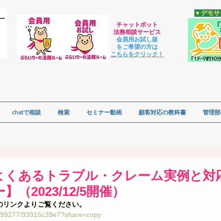
​▼デモ
チャットボット
法
務相談サービス
会員用お試し版
をご希望の方は
​こちらをクリック！
chatで相談
検索
セミナー動画
顧客対応の教科書
管理部
よくあるトラブル・クレーム実例と対
（2023/12/5開催）
のリンクよりご覧ください。
1299277/93915c39e7?share=copy