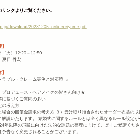
のリンクよりご覧ください。
.co.jp/download/20231205_onlinerejyume.pdf
程】
日（火）12:20～12:50
　夏目 哲宏
容】
ラブル・クレーム実例と対応策  』
・プロデュース・ヘアメイクの皆さん向け★
解に基づくご質問の多い
定の考え方
た場合の賠償金請求の考え方 ３）受け取り拒否されたオーダー衣裳の取
に解説いたします。 結婚式に関するルールとは全く異なるルール設定が
024年以降の飛躍に向けた法的な課題の整理に向けて、是非ご受講くだ
は予告なく変更されることがございます。　