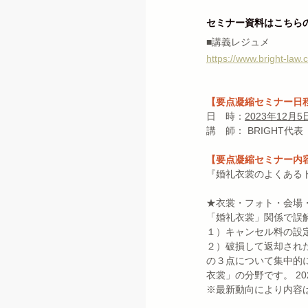
セミナー資料はこちら
■講義レジュメ
https://www.bright-law
【要点凝縮セミナー日
日　時：
2023年12月5
講　師： BRIGHT代表
【要点凝縮セミナー内
『婚礼衣裳のよくあるト
★衣裳・フォト・会場
「婚礼衣裳」関係で誤
１）キャンセル料の設
２）破損して返却され
の３点について集中的
衣裳」の分野です。 2
※最新動向により内容