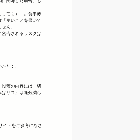
的に関与した場合」も
としても）「お食事券
は「良いことを書いて
せん。

に密告されるリスクは
ただく。

「投稿の内容には一切
ればリスクは随分減ら
サイトをご参考になさ