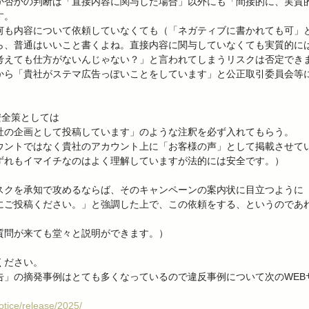
か否かの判断は「直接内容に関与した場合」以外にも「間接的に、実質
。

何も内容について依頼していなくても（「ネガティブに書かれても可」
ら、普通はいいこと書くよね。直接内容に関与していなくても実質的に
考えても仕方がないんじゃない？」と言われてしまうリスクは否定できま
から「貴社がステマ広告っぽいことをしています」と公正取引委員会等
全策としては

社の企画として投稿しています」のような注釈を必ず入れてもらう。

ウントではなく貴社のアカウント上に「お客様の声」として掲載させてい
ずれもイマイチなのはよく理解していますが法的には安全です。）

スクを承知で攻めるならば、そのキャンペーンの案内状に目立つように
にご投稿ください。」と強調した上で、この依頼をする、というのであ
質問が来ても堂々と説明ができます。）

ださい。

告」の摘発事例はとても多くなっているので違反事例について次のWEB
otice/release/2025/