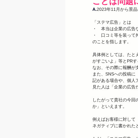
ことは問題
A.
2023年11月から
「ステマ広告」とは

・　本当は企業の広告な
・　口コミ等を装って外
のことを指します。

具体例としては、たと
がすごいよ」等とPRす
なお、その際に報酬が
また、SNSへの投稿
記がある場合や、個人
見た人は「企業の広告
したがって貴社の今回
か」といえます。

例えばお客様に対して
ネガティブに書かれた