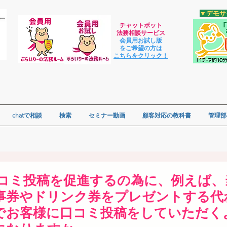
​▼デモ
チャットボット
法
務相談サービス
会員用お試し版
をご希望の方は
​こちらをクリック！
chatで相談
検索
セミナー動画
顧客対応の教科書
管理部
の口コミ投稿を促進するの為に、例えば
事券やドリンク券をプレゼントする代
でお客様に口コミ投稿をしていただく