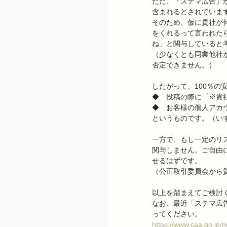
ただ、「ステマ広告」
含まれるとされています
そのため、仮に貴社が
をくれるって言われた
ね」と関与していると
（少なくとも同業他社
否定できません。）

したがって、100％の安
◆　投稿の際に「※貴
◆　お客様の個人アカ
というものです。（い
一方で、もし一定のリ
関与しません。ご自由
せるはずです。

（公正取引委員会から
以上を踏まえてご検討く
なお、最近「ステマ広
ってください。
https://www.caa.go.jp/n