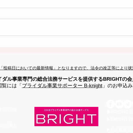
「投稿日においての最新情報」となりますので、法令の改正等により状
イダル事業専門の総合法務サービスを提供するBRIGHTの
閲覧には「
ブライダル事業サポーター B-knight
」のお申込み
高桑ビル3階
▶BRIGHT
▶BRIGHT O
口:小島)
▶特定商取引