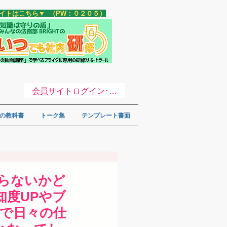
サイトはこちら▼ （PW：０２０５）
会員サイトログイン･登録 ▼
の教科書
トーク集
テンプレート書面
ならないかど
知度UPやブ
トで日々の仕