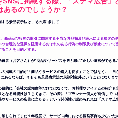
をSNSに掲載する際、「ステマ広告」
はあるのでしょうか？
制する景品表示法は、その第1条にて、
かつ合理的な選択を阻害するおそれのある行為の制限及び禁止について
することを目的とする。
消費者（お客さん）が”商品やサービスを選ぶ際に”正しい選択ができる
Sへの掲載の目的が「商品やサービスの購入を促す」ことではなく、「自
P」にあるならば、そもそも景品表示法の規制対象外ということになりま
の目的に「会社の認知度等だけではなくて、お料理やアイテムの紹介も
象となる可能性は生じてきて、その際に「プランナー個人が発信してい
品やサービスの広告に当たる」という関係性が認められれば「ステマ広
に禁じられてまだ１年程度で、サービス業における摘発事例も少ないた