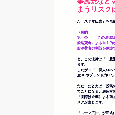
事風景など
まうリスク
A.「ステマ広告」を規
（目的）
第一条	この法律は、商品及び役務の取引に関連する不当な景品類及び表示による顧客の誘引を防止するため、一
般消費者による自主的
般消費者の利益を保護
と、この法律は「一般
ます。
したがって、個人SN
度UPやブランド力U
ただ、たとえば、投稿
てことになると適用対
「実際は企業による商
スクが生じます。
「ステマ広告」が正式