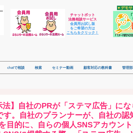
​▼デモ
チャットボット
法
務相談サービス
会員用お試し版
をご希望の方は
​こちらをクリック！
chatで相談
検索
セミナー動画
顧客対応の教科書
管理部
表示法】自社のPRが「ステマ広告」に
です。自社のプランナーが、自社の認
Pを目的に、自らの個人SNSアカウン