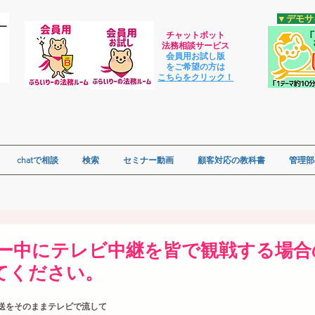
​▼デモ
チャットボット
法
務相談サービス
会員用お試し版
をご希望の方は
​こちらをクリック！
chatで相談
検索
セミナー動画
顧客対応の教科書
管理部
ティー中にテレビ中継を皆で観戦する場
てください。
送をそのままテレビで流して