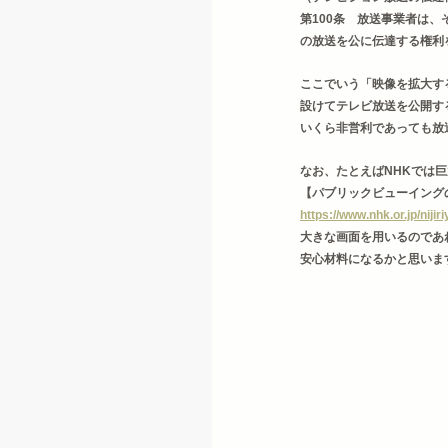
第100条　放送事業者は
の放送を公に伝達する権利
ここでいう「映像を拡大す
設けてテレビ放送を公開す
いくら非営利であっても放
なお、たとえばNHKでは
【パブリックビューイング
https://www.nhk.or.jp/nijir
大きな画面を用いるのであ
安心材料になるかと思いま