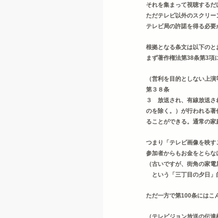
それを集まって視聴するだ
ただテレビ以外のスクリー
テレビ局の許諾を得る必要
根拠となる条文は以下のと
まず著作権法第38条第3
（営利を目的としない上演
第３８条　
３　放送され、有線放送さ
のを除く。）が行われる著
ることができる。通常の家
つまり「テレビ画像を映す
参加者からもお金をとらな
（古いですが、街角の家電
　という「三丁目の夕日」
ただ一方で第100条にはこ
（テレビジョン放送の伝達