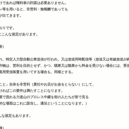
けであれば権利者の許諾は必要ありません。
ン等を用いると、非営利・無報酬であっても
が出てきます。
おりです。
項にこんな規定があります。
等）
れ、特定入力型自動公衆送信が行われ、又は放送同時配信等（放送又は有線放送が
作物は、営利を目的とせず、かつ、聴衆又は観衆から料金を受けない場合には、受
庭用受信装置を用いてする場合も、同様とする。
こと」自体を非営利（貴社やお店がお金をとらない）にして、
ければこの要件は満たすことになります。
屋で流れる力道山のプロレス中継を街の人たちが皆で見る
的な場面はこれに該当し、適法ということになります。）
んな規定もあります。
権）